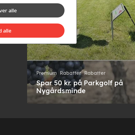
er alle
d alle
Premium
Rabatter
Rabatter
Spar 50 kr. på Parkgolf på
Nygårdsminde