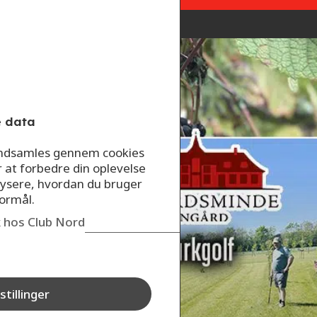
Spar
50
kr.
på
Parkgolf
e data
på
Nygårdsminde
 indsamles gennem cookies
r at forbedre din oplevelse
ysere, hvordan du bruger
formål.
ik hos Club Nord
stillinger