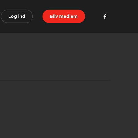
facebook
Log ind
Bliv medlem