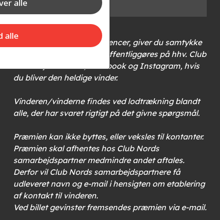
er alle
350 kr.
d alle
Når du deltager i konkurrencer, giver du samtykke
til, at dit navn og by må offentliggøres på hhv. Club
Nords hjemmeside, Facebook og Instagram, hvis
du bliver den heldige vinder.
Vinderen/vinderne findes ved lodtrækning blandt
alle, der har svaret rigtigt på det givne spørgsmål.
Præmien kan ikke byttes, eller veksles til kontanter.
Præmien skal afhentes hos Club Nords
samarbejdspartner medmindre andet aftales.
Derfor vil Club Nords samarbejdspartnere få
udleveret navn og e-mail i hensigten om etablering
af kontakt til vinderen.
Ved billet gevinster fremsendes præmien via e-mail.