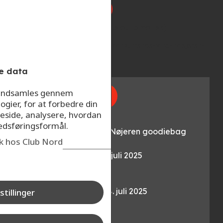
Konkurrencelink (indsættes automatisk)
e data
r indsamles gennem
Se afsnittene her
ogier, for at forbedre din
eside, analysere, hvordan
Gevinst:
kedsføringsformål.
Vi finder to vinder á en Nøjeren goodiebag
ik hos Club Nord
Frem til søndag den 27. juli 2025
Vi finder en vinder:
Frem til mandag den 28. juli 2025
stillinger
Præmiens værdi: