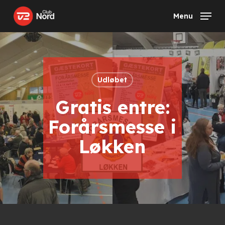
Skip
Menu
to
main
content
Udløbet
Gratis entre:
Forårsmesse i
Løkken