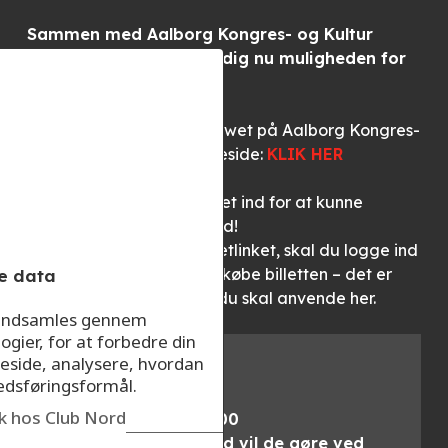
Sammen med Aalborg Kongres- og Kultur
Center giver Club Nord dig nu muligheden for
at spare 25%. pr. billet.
Du kan læse mere om showet på Aalborg Kongres-
og Kultur Centers hjemmeside:
KLIK HER
HUSK: Du skal være logget ind for at kunne
benytte dig af dette tilbud!
Når du har klikket på billetlinket, skal du logge ind
på ticketmaster.dk for at købe billetten – det er
e data
ikke dit Club Nord login, du skal anvende her.
r indsamles gennem
ogier, for at forbedre din
eside, analysere, hvordan
Køb billet
kedsføringsformål.
ik hos Club Nord
5. november 2024 19:00
Rikke Stoklund – “Hvad vil de gøre ved