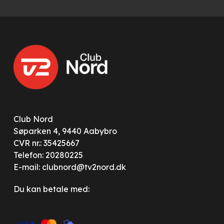
Club Nord
Søparken 4, 9440 Aabybro
CVR nr.: 35425667
Telefon:
20280225
E-mail:
clubnord@tv2nord.dk
Du kan betale med: