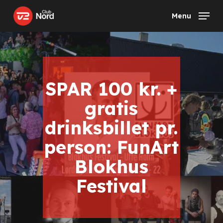
Skip
Menu
to
main
content
SPAR 100 kr. +
gratis
drinksbillet pr.
person: FunArt
Blokhus
Festival