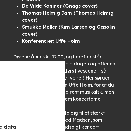
De Vilde Kaniner (Gnags cover)
Thomas Helmig Jam (Thomas Helmig
cover)
Smukke Møller (Kim Larsen og Gasolin
cover)
Konferencier: Uffe Holm
Dørene åbnes kl. 12.00, og herefter står
menuen på koncerter hele dagen og aftenen
på FunArts store indendørs livescene – så
festen fortsætter, uanset vejret! Her sørger
konferencier, komikeren Uffe Holm, for at du
ikke kun har en god dag rent musikalsk, men
også har det sjovt mellem koncerterne.
På scenen kan du glæde dig til et stærkt
program – et gensyn med Madsen, som
e data
gæstede FunArt til en udsolgt koncert