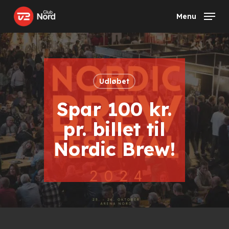
Skip
Menu
to
main
content
Udløbet
Spar 100 kr.
pr. billet til
Nordic Brew!