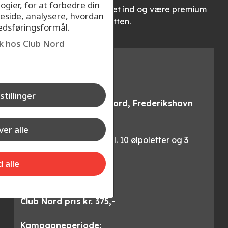
ogier, for at forbedre din
HUSK: Du skal være logget ind og være premium
eside, analysere, hvordan
medlem for at opnå rabatten.
kedsføringsformål.
ik hos Club Nord
Køb billet
25.-26. oktober 2024
stillinger
Nordic Brew i Arena Nord, Frederikshavn
Club Nord fordel:
er alle
Køb en fredagsbillet incl. 10 ølpoletter og 3
streetfood billetter
d alle
Normalpris kr. 475,-
Club Nord pris kr. 375,-
Kampagneperiode: