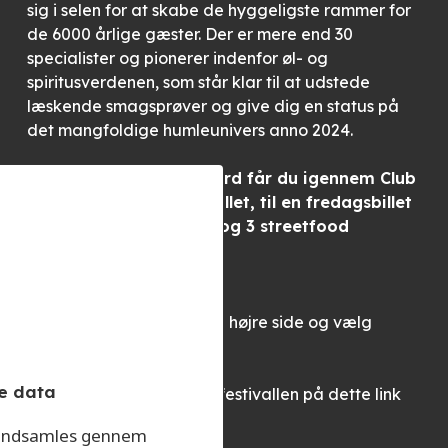
sig i selen for at skabe de hyggeligste rammer for
de 6000 årlige gæster. Der er mere end 30
specialister og pionerer indenfor øl- og
spiritusverdenen, som står klar til at udstede
læskende smagsprøver og give dig en status på
det mangfoldige humleunivers anno 2024.
Sammen med Arena Nord får du igennem Club
Nord 100 kr. rabat pr. billet, til en fredagsbillet
med 10 smagspoletter og 3 streetfood
billetter.
SÅDAN GØR DU:
Klik på
“Køb billet”
linket i højre side og vælg
“Fredagsbillet”
e data
Du kan læse mere om øl-festivallen på dette link
KLIK HER
r indsamles gennem