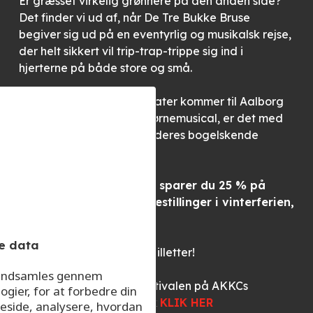
Er græsset virkelig grønnere på den anden side?
Det finder vi ud af, når De Tre Bukke Bruse
begiver sig ud på en eventyrlig og musikalsk rejse,
der helt sikkert vil trip-trap-trippe sig ind i
hjerterne på både store og små.
Når Fredericia Musicalteater kommer til Aalborg
med denne perle af en børnemusical, er det med
tre gæve gedebukke og deres bogelskende
hyrdinde.
Som Club Nord medlem sparer du 25 % på
billetterne til de fire forestillinger i vinterferien,
uge 8.
e data
Du må gerne købe flere billetter!
r indsamles gennem
Du kan læse mere om festivalen på AKKCs
ogier, for at forbedre din
hjemmeside via dette link
KLIK HER
eside, analysere, hvordan