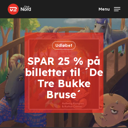
Skip
Menu
to
main
content
Udløbet
SPAR 25 % på
billetter til ´De
Tre Bukke
Bruse´