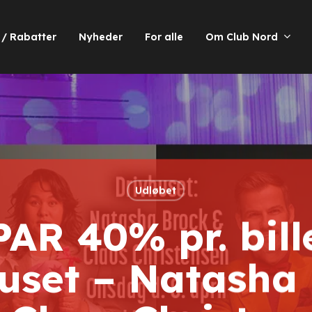
 / Rabatter
Nyheder
For alle
Om Club Nord
Udløbet
PAR 40% pr. bille
uset – Natasha