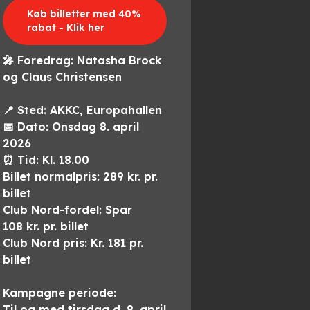
Køb billetter med 40%
rabat - Klik her
🎤 Foredrag
: Natasha Brock
og Claus Christensen
📍
Sted:
AKKC, Europahallen
📅
Dato:
Onsdag 8
. april
2026
⏰
Tid:
Kl. 18.00
Billet normalpris: 289 kr. pr.
billet
Club Nord-fordel:
Spar
108
kr. pr. billet
Club Nord pris: Kr. 181 pr.
billet
Kampagne periode:
Til og med tirsdag d. 8. april