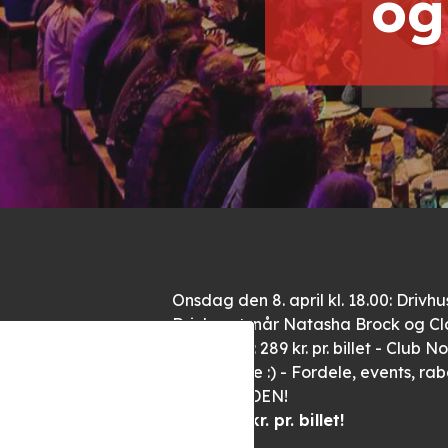
og
Onsdag den 8. april kl. 18.00: Driv
Drivhuset, når Natasha Brock og Clau
normalpris: 289 kr. pr. billet - Club N
du da være :) - Fordele, events, r
HUSSTANDEN!
Spar 108 kr. pr. billet!