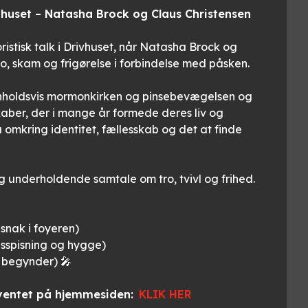
ivhuset – Natasha Brock og Claus Christensen
tisk talk i Drivhuset, når
Natasha Brock
og
o, skam og frigørelse i forbindelse med påsken.
enholdsvis mormonkirken og pinsebevægelsen og
kaber, der i mange år formede deres liv og
mkring identitet, fællesskab og det at finde
og underholdende samtale om tro, tvivl og frihed.
snak i foyeren)
lesspisning og hygge)
 begynder) 🎤
ventet på hjemmesiden:
KLIK HER