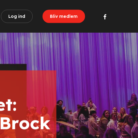
facebook
Log ind
Bliv medlem
t:
 Brock