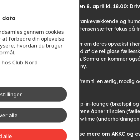
Onsdag den 8. april kl. 18.00: Dr
e data
Kom til en tankevækkende og humoris
Claus Christensen
sætter fokus på tr
 indsamles gennem cookies
r at forbedre din oplevelse
De fortæller om deres opvækst i h
ysere, hvordan du bruger
om vejen ud af de religiøse fælless
formål.
verdenssyn. Samtalen kommer også o
ik hos Club Nord
sig selv på ny.
Du kan se frem til en ærlig, modig 
stillinger
Tidsplan
16.00 – Drop-in-lounge (brætspil og 
18.00 – Dørene åbner til salen (fæl
er alle
19.30 – Showtime (underholdningen
Du kan læse mere om AKKC og e
d alle