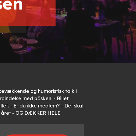
sen
nkevækkende og humoristisk talk i
rbindelse med påsken. - Billet
 billet. - Er du ikke medlem? - Det skal
 om året - OG DÆKKER HELE