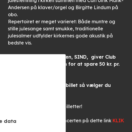
julestemning i kirken sammen med Carl Ulrik Munk-
Andersen på klaver/orgel og Birgitte Lindum på
obo.
Repertoiret er meget varieret: Både muntre og
stille julesange samt smukke, traditionelle
julesalmer udfylder kirkernes gode akustik på
bedste vis.
Sammen med arrangøren, SIND, giver Club
Nord dig nu muligheden for at spare 50 kr. pr.
billet.
BEMÆRK: Når du køber billet så vælger du
SIND medlem billet.
Du må gerne købe flere billetter!
Du kan læse mere om koncerten på dette link
KLIK
e data
HER