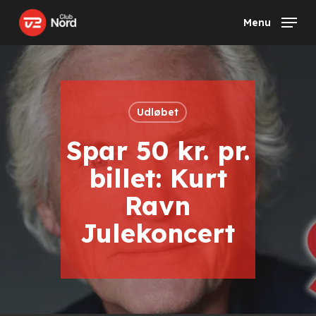
Skip
Menu
to
main
content
Udløbet
Spar 50 kr. pr.
billet: Kurt
Ravn
Julekoncert