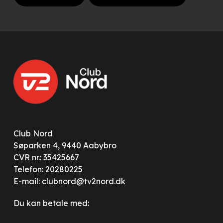
Club Nord
Søparken 4, 9440 Aabybro
CVR nr.: 35425667
Telefon:
20280225
E-mail:
clubnord@tv2nord.dk
Du kan betale med: