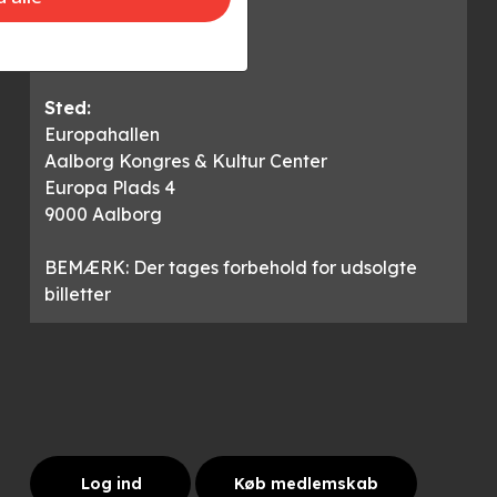
230 kr.
Club Nord pris:
115 kr.
Sted:
Europahallen
Aalborg Kongres & Kultur Center
Europa Plads 4
9000 Aalborg
BEMÆRK: Der tages forbehold for udsolgte
billetter
Log ind
Køb medlemskab