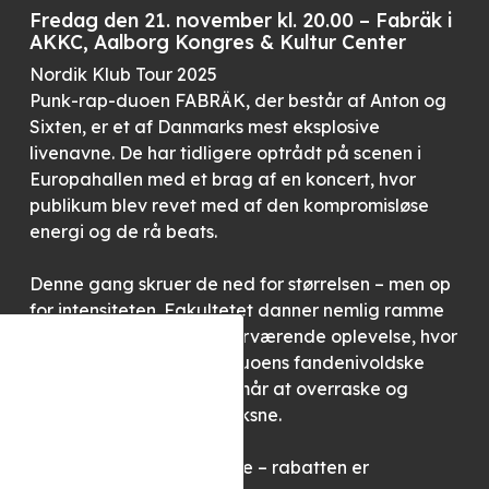
Fredag den 21. november kl. 20.00 – Fabräk i
AKKC, Aalborg Kongres & Kultur Center
Nordik Klub Tour 2025
Punk-rap-duoen FABRÄK, der består af Anton og
Sixten, er et af Danmarks mest eksplosive
livenavne. De har tidligere optrådt på scenen i
Europahallen med et brag af en koncert, hvor
publikum blev revet med af den kompromisløse
energi og de rå beats.
Denne gang skruer de ned for størrelsen – men op
for intensiteten. Fakultetet danner nemlig ramme
om en ekstraordinært nærværende oplevelse, hvor
du kommer helt tæt på duoens fandenivoldske
punkrap-univers, der formår at overraske og
samle unge såvel som voksne.
Køb billet på linket til højre – rabatten er