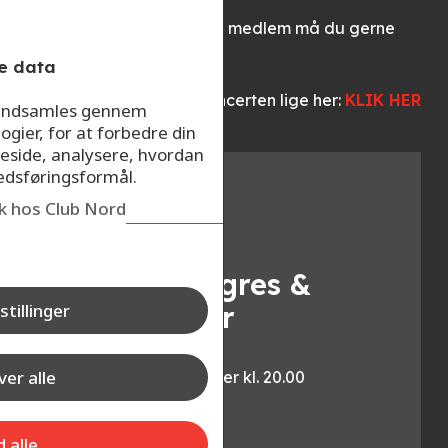
fratrukket!
BEMÆRK: Som Club Nord medlem må du gerne
købe flere billetter!
e data
Du kan læse mere om koncerten lige her:
KLIK HER
r indsamles gennem
ogier, for at forbedre din
eside, analysere, hvordan
kedsføringsformål.
Køb billetter
ik hos Club Nord
Fabräk i
Aalborg Kongres &
stillinger
Kultur Center
Dato:
er alle
Fredag den 21. november kl. 20.00
Normalpris person:
d alle