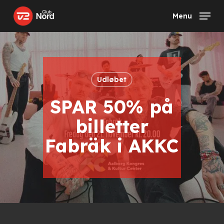
Skip
Menu
to
main
content
Udløbet
SPAR 50% på
billetter
Fabräk i AKKC