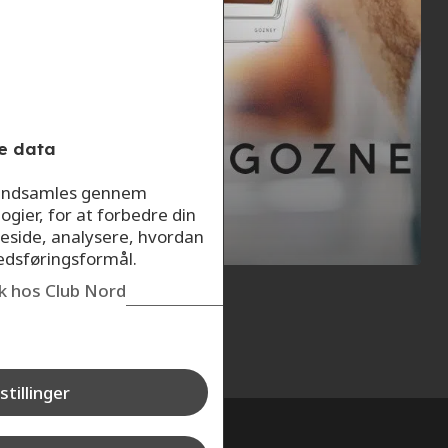
e data
Nyheder
VIND Gozney
r indsamles gennem
Roccbox bærbar
ogier, for at forbedre din
pizzaovn!
eside, analysere, hvordan
kedsføringsformål.
ik hos Club Nord
stillinger