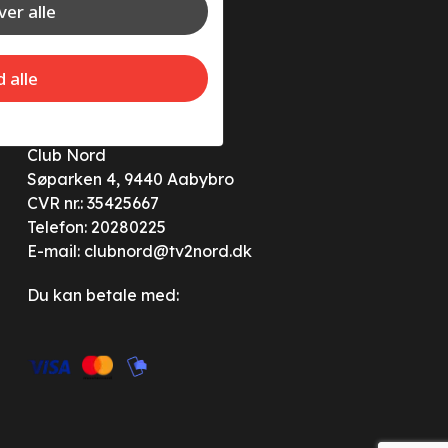
er alle
d alle
Club Nord
Søparken 4, 9440 Aabybro
CVR nr.: 35425667
Telefon:
20280225
E-mail:
clubnord@tv2nord.dk
Du kan betale med: