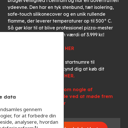
brugervenlighed i centrum og har en uovertruffen
ydeevne. Den har en tyk stenbund, tæt isolering,
safe-touch silikonecover og en unik rullende
flamme, der leverer temperaturer op til 500° C.
Så gør klar til at blive professionel pizza-mester
med denne pizzaovn til en værdi af 3.999 kr.!
Læs mere om pizzaovnen
HER
Vi trækker lod blandt alle startnumre til
NordJULlandsløbet, så skynd dig at køb dit
startnummer til løbet lige
HER.
Se programmet og læs om nogle af
gevinsterne du kan vinde ved at møde frem
e data
den 1. december klik her
r indsamles gennem
ogier, for at forbedre din
eside, analysere, hvordan