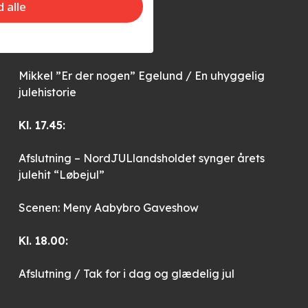
d alle
Bøgeskov
Kl. 17.00:
Mikkel ”Er der nogen” Egelund / En uhyggelig
julehistorie
Kl. 17.45:
Afslutning – NordJULlandsholdet synger årets
julehit “Løbejul”
Scenen: Meny Aabybro Gaveshow
Kl. 18.00:
Afslutning / Tak for i dag og glædelig jul