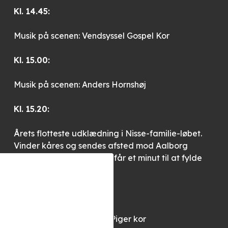
Kl. 14.45:
Musik på scenen: Vendsyssel Gospel Kor
Kl. 15.00:
Musik på scenen: Anders Hornshøj
Kl. 15.20:
Årets flotteste udklædning i Nisse-familie-løbet.
Vinder kåres og sendes afsted mod Aalborg
Storcenter, hvor han/hun får et minut til at fylde
slikposer i All Sweets.
Kl. 15.30:
Musik på scenen: Fruens Piger kor