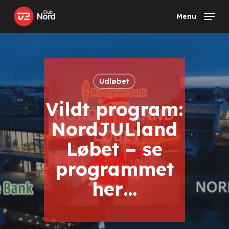
Skip
Menu
to
main
content
Udløbet
Vildt program:
NordJULland
Løbet – se
programmet
her…