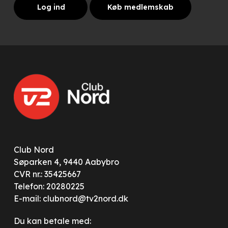
Log ind
Køb medlemskab
Club Nord
Søparken 4, 9440 Aabybro
CVR nr.: 35425667
Telefon:
20280225
E-mail:
clubnord@tv2nord.dk
Du kan betale med: