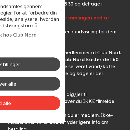
eventuelt møde frem kl. 18.30 og deltage i
r indsamles gennem
generalforsamlingen.
ogier, for at forbedre din
Læs mere om generalforsamlingen ved at
eside, analysere, hvordan
klikke her
kedsføringsformål.
Vi slutter aftenen af med en rundvisning for dem
ik hos Club Nord
der er interesseret.
Foredraget er gratis for medlemmer af Club Nord.
Er du ikke medlem af Club Nord koster det 60
stillinger
kr. at deltage.
Der vil blive serveret vand/kaffe
og kage.Af hensyn til kaffe og kage er der
tilmelding på mail:
er alle
clubnord@tv2nord.dk
BEMÆRK:
Har du tilmeldt dig/jer til
generalforsamlingen behøver du IKKE tilmelde
d alle
dig her.
Noter venligst i mailen om du er medlem. Ikke-
medlemmer vil få til sendt yderligere info om
betaling.