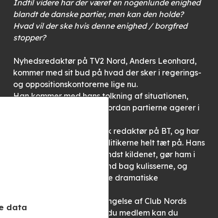
Indtil videre har der været en nogenlunde enighed
blandt de danske partier, men kan den holde?
Hvad vil der ske hvis denne enighed / borgfred
stopper?
Nyhedsredaktør på TV2 Nord, Anders Leonhard,
kommer med sit bud på hvad der sker i regerings-
og oppositionskontorerne lige nu.
Han kommer med hans tolkning af situationen,
hvad strategien er, og hvordan partierne agerer i
spørgsmålet.
Anders er tidligere politisk redaktør på BT, og har
haft Christiansborg og politikerne helt tæt på. Hans
store erfaring, og ikke mindst kildenet, gør ham i
stand til at tage os med ind bag kulisserne, og
give os et unikt indblik i de dramatiske
begivenheder.
Foredraget ligger i forlængelse af Club Nords
e data
generalforsamling, så er du medlem kan du