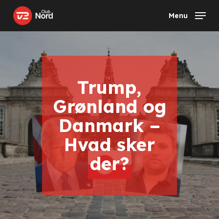
Skip
Menu
to
main
content
Trump,
Grønland og
Danmark –
Hvad sker
der?