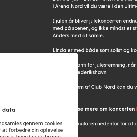
i Arena Nord vil du være i den ul
I julen år bliver julekoncerten endn
med på scenen, og ikke mindst et s
Anders med at samle.
Linda er med både som solist og kor
Der er garanti for julestemning, n
rammer Frederikshavn.
Som medlem af Club Nord kan du vin
VINDERE!
Du kan læse mere om koncerten
e data
 indsamles gennem cookies
Udfyld formularen nedenfor for at 
r at forbedre din oplevelse
ysere, hvordan du bruger