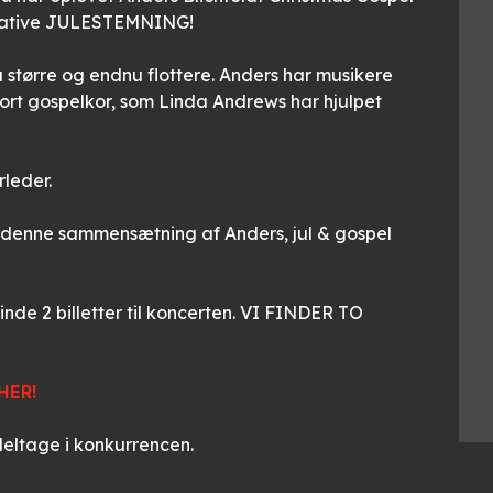
timative JULESTEMNING!
u større og endnu flottere. Anders har musikere
tort gospelkor, som Linda Andrews har hjulpet
leder.
år denne sammensætning af Anders, jul & gospel
de 2 billetter til koncerten. VI FINDER TO
HER!
deltage i konkurrencen.