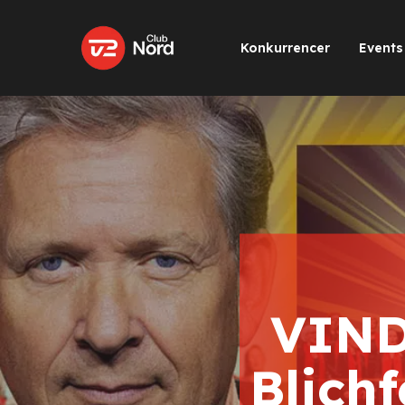
Skip
to
Konkurrencer
Events
main
content
VIND 
Blich