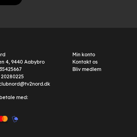
ord
Min konto
n 4, 9440 Aabybro
Kontakt os
: 35425667
Bliv medlem
:
20280225
clubnord@tv2nord.dk
betale med: