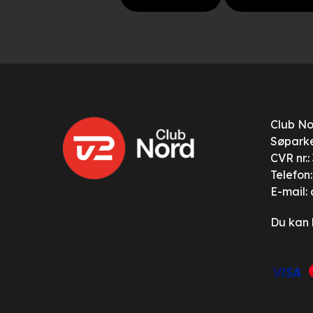
Club N
Søparke
CVR nr.
Telefon
E-mail:
Du kan 