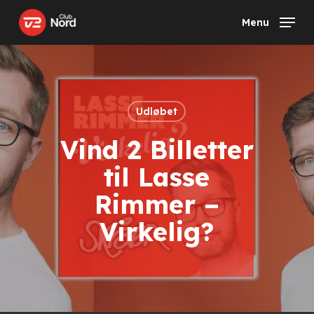
Skip
Menu
to
main
content
Udløbet
Vind 2 Billetter
til Lasse
Rimmer –
Virkelig?