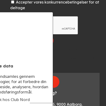
Accepter vores konkurrencebetingelser for at
deltage
Konkurrencelink (indsættes automatisk)
e data
r indsamles gennem
ogier, for at forbedre din
Læs om oplevelsen
eside, analysere, hvordan
kedsføringsformål.
Lasse Rimmer : virkelig?
Fredag den 2. maj
ik hos Club Nord
Skråen, Kjellerups Torv 5, 9000 Aalborg.