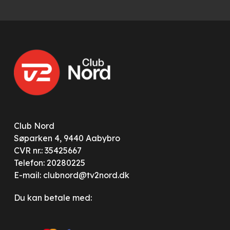
Club Nord
Søparken 4, 9440 Aabybro
CVR nr.: 35425667
Telefon:
20280225
E-mail:
clubnord@tv2nord.dk
Du kan betale med: