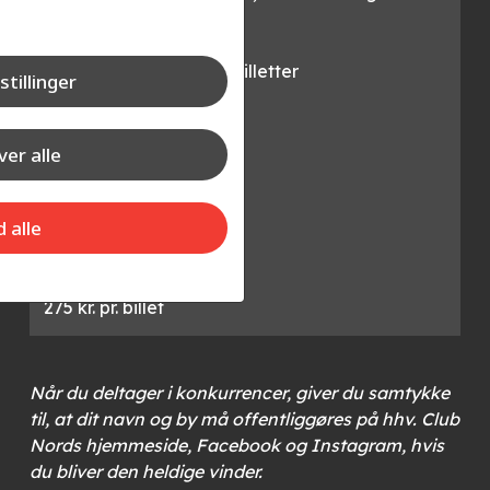
Gevinst:
Vi finder 2 vindere á 2 billetter
stillinger
Konkurrenceperiode:
Frem til 21. april 2025
er alle
Vi finder en vinder:
d alle
Frem til 22. april 2025
Præmiens værdi:
275 kr. pr. billet
Når du deltager i konkurrencer, giver du samtykke
til, at dit navn og by må offentliggøres på hhv. Club
Nords hjemmeside, Facebook og Instagram, hvis
du bliver den heldige vinder.