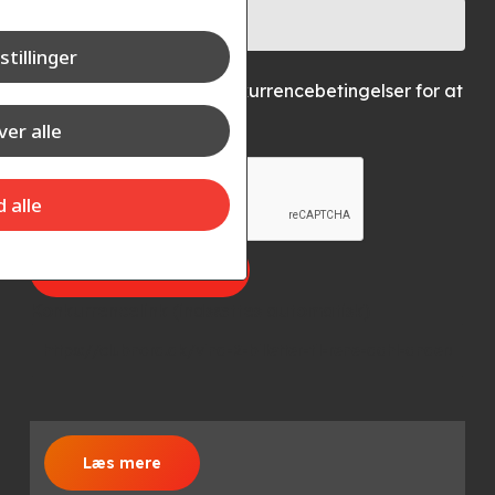
stillinger
Accepter vores konkurrencebetingelser for at
deltage
er alle
d alle
Konkurrencelink (indsættes automatisk)
Læs mere