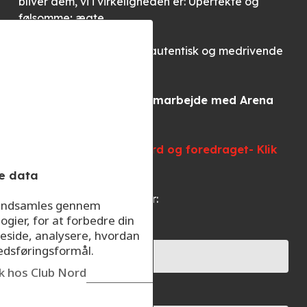
bliver dem, vi i virkeligheden er: Uperfekte og
følsomme; ægte.
Gør dig klar til en aften i autentisk og medrivende
selskab.
Konkurrencen laves i samarbejde med Arena
Nord.
Læs mere om Arena Nord og foredraget- Klik
her
e data
Deltag i konkurrencen her:
r indsamles gennem
ogier, for at forbedre din
Dit navn*
eside, analysere, hvordan
kedsføringsformål.
ik hos Club Nord
Din e-mail*