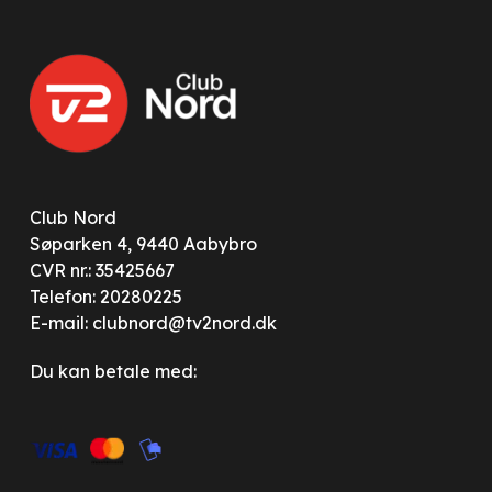
Club Nord
Søparken 4, 9440 Aabybro
CVR nr.: 35425667
Telefon:
20280225
E-mail:
clubnord@tv2nord.dk
Du kan betale med: