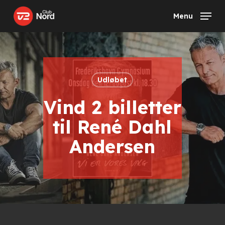
Skip
Menu
to
main
content
Udløbet
Vind 2 billetter
til René Dahl
Andersen