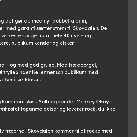
 og det gør de med nyt dobbeltalbum,
der med garanti sætter strøm til Skovdalen. De
stærkeste sange ud af hele 40 nye – og
ere, publikum kender og elsker.
nd – og med god grund. Med trædeorgel,
l tryllebinder Kellermensch publikum med
elser i særklasse.
g kompromisløst. Aalborgbandet Monkey Okay
um
høstet topanmeldelser og leverer rock, du ikke
 selv træerne i Skovdalen kommer til at rocke med!