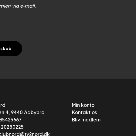
mien via e-mail.
mskab
ord
Min konto
n 4, 9440 Aabybro
Kontakt os
: 35425667
Bliv medlem
:
20280225
clubnord@tv2nord.dk