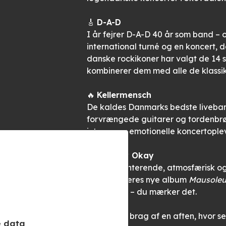
🎸
D-A-D
I år fejrer D-A-D 40 år som band –
international turné og en koncert, 
danske rockikoner har valgt de 14 
kombinerer dem med alle de klassik
🔥
Kellermensch
De kaldes Danmarks bedste liveba
forvrængede guitarer og tordenbrø
intense og emotionelle koncertoplev
🌙
Monkey Okay
Eksperimenterende, atmosfærisk o
har med deres nye album
Mausole
bare hører – du mærker det.
Vi ses til et brag af en aften, hvor
e data