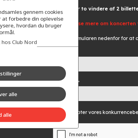
Vi trækker to vindere af 2 billette
 indsamles gennem cookies
r at forbedre din oplevelse
Du kan læse mere om koncerten v
ysere, hvordan du bruger
formål.
Udfyld formularen nedenfor for at 
ik hos Club Nord
Dit navn*
stillinger
Din e-mail*
er alle
Accepter vores konkurrencebet
d alle