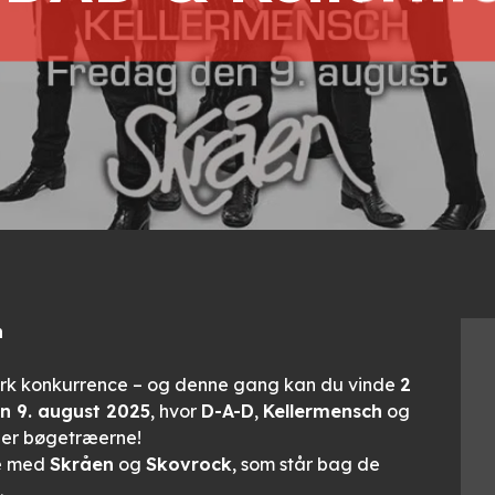
n
tærk konkurrence – og denne gang kan du vinde
2
en 9. august 2025
, hvor
D-A-D
,
Kellermensch
og
er bøgetræerne!
de med
Skråen
og
Skovrock
, som står bag de
.