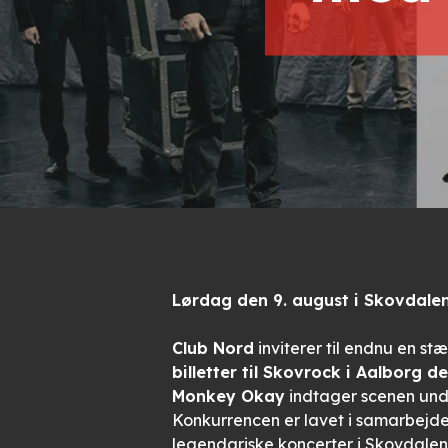
Lørdag den 9. august i Skovdale
Club Nord
inviterer til endnu en s
billetter til Skovrock i Aalborg d
Monkey Okay
indtager scenen und
Konkurrencen er lavet i samarbej
legendariske koncerter i Skovdalen