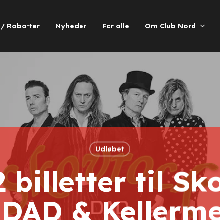
 / Rabatter
Nyheder
For alle
Om Club Nord
Udløbet
 billetter til S
DAD & Kellerm