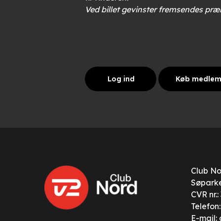
Ved billet gevinster fremsendes præ
Log ind
Køb medle
Club N
Søparke
CVR nr.
Telefon
E-mail: