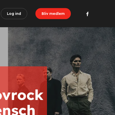
facebook
Log ind
Bliv medlem
kovrock
ensch