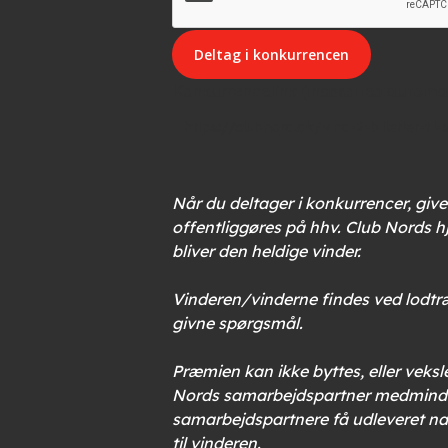
Konkurrencelink (indsættes automat
Når du deltager i konkurrencer, give
offentliggøres på hhv. Club Nords 
bliver den heldige vinder.
Vinderen/vinderne findes ved lodtræk
givne spørgsmål.
Præmien kan ikke byttes, eller veksl
Nords samarbejdspartner medmindre 
samarbejdspartnere få udleveret nav
til vinderen.