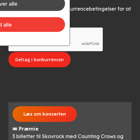
er alle
Accepter vores konkurrencebetingelser for at
deltage
d alle
Konkurrencelink (indsættes automatisk)
Læs om koncerten
🎟️
Præmie
3 billetter til Skovrock med Counting Crows og