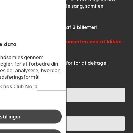
Globes for bedste originale sang, samt en
Grammy-nominering.
Vi trækkere en vindere af 3 billetter!
Du kan læse mere om koncerten ved at klikke
e data
her
r indsamles gennem
Udfyld formularen nedenfor for at deltage i
ogier, for at forbedre din
eside, analysere, hvordan
konkurrencen.
kedsføringsformål.
Dit navn*
ik hos Club Nord
Din e-mail*
stillinger