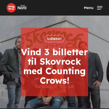
Skip
Menu
to
main
content
Udløbet
Vind 3 billetter
til Skovrock
med Counting
Crows!