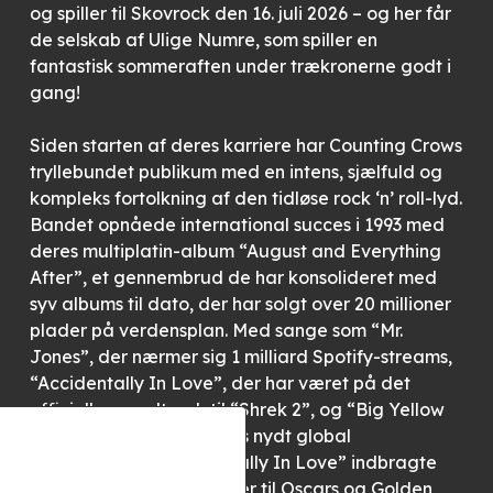
og spiller til Skovrock den 16. juli 2026 – og her får
de selskab af Ulige Numre, som spiller en
fantastisk sommeraften under trækronerne godt i
gang!
Siden starten af ​​deres karriere har Counting Crows
tryllebundet publikum med en intens, sjælfuld og
kompleks fortolkning af den tidløse rock ‘n’ roll-lyd.
Bandet opnåede international succes i 1993 med
deres multiplatin-album “August and Everything
After”, et gennembrud de har konsolideret med
syv albums til dato, der har solgt over 20 millioner
plader på verdensplan. Med sange som “Mr.
Jones”, der nærmer sig 1 milliard Spotify-streams,
“Accidentally In Love”, der har været på det
officielle soundtrack til “Shrek 2”, og “Big Yellow
Taxi”, har Counting Crows nydt global
anerkendelse. “Accidentally In Love” indbragte
også bandet nomineringer til Oscars og Golden