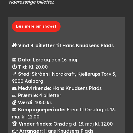
videresælge billetter.
Læs mere om showet
🎁 Vind 4 billetter til Hans Knudsens Plads
📅 Dato:
Lørdag den 16. maj
🕔 Tid:
Kl. 20.00
📍 Sted:
Skråen i Nordkraft, Kjellerups Torv 5,
9000 Aalborg
👥 Medvirkende:
Hans Knudsens Plads
🎫 Præmie:
4 billetter
💰 Værdi:
1050 kr.
📅 Kampagneperiode:
Frem til Onsdag d. 13.
maj kl. 12.00
🏆 Vinder findes:
Onsdag d. 13. maj kl. 12.00
👉 Arrangør:
Hans Knudsens Plads