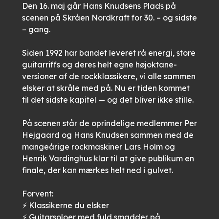
Den 16. maj går
Hans Knudsens Plads
på
scenen på
Skråen Nordkraft
for 30. – og sidste
– gang.
Siden 1992 har bandet leveret rå energi, store
guitarriffs og deres helt egne højoktane-
versioner af de rockklassikere, vi alle sammen
elsker at skråle med på. Nu er tiden kommet
til det sidste kapitel — og det bliver ikke stille.
På scenen står de oprindelige medlemmer Per
Hejgaard og Hans Knudsen sammen med de
mangeårige rockmaskiner Lars Holm og
Henrik Vardinghus klar til at give publikum en
finale, der kan mærkes helt ned i gulvet.
Forvent:
⚡ Klassikerne du elsker
⚡ Guitarsoloer med fuld smadder på