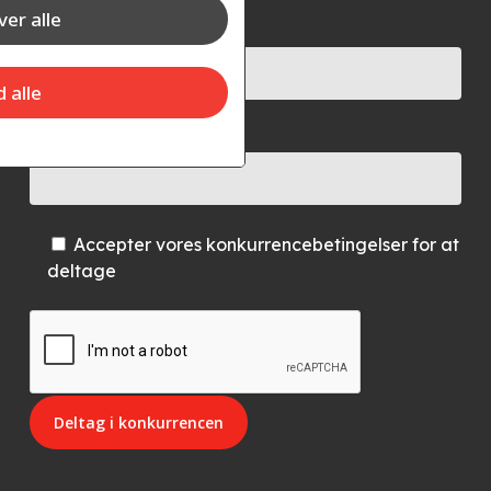
er alle
Dit navn*
d alle
Din e-mail*
Accepter vores konkurrencebetingelser for at
deltage
Konkurrencelink (indsættes automatisk)