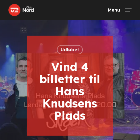
Skip
Menu
to
main
content
Udløbet
Vind 4
billetter til
Hans
Knudsens
Plads