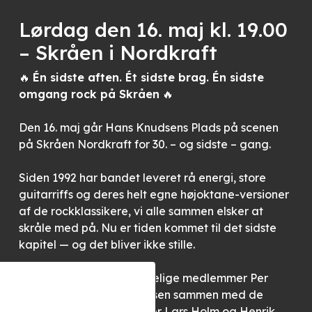
Lørdag den 16. maj kl. 19.00
– Skråen i Nordkraft
🔥
Én sidste aften. Ét sidste brag. Én sidste
omgang rock på Skråen
🔥
Den 16. maj går
Hans Knudsens Plads
på scenen
på
Skråen Nordkraft
for 30. – og sidste – gang.
Siden 1992 har bandet leveret rå energi, store
guitarriffs og deres helt egne højoktane-versioner
af de rockklassikere, vi alle sammen elsker at
skråle med på. Nu er tiden kommet til det sidste
kapitel — og det bliver ikke stille.
På scenen står de oprindelige medlemmer Per
Hejgaard og Hans Knudsen sammen med de
mangeårige rockmaskiner Lars Holm og Henrik