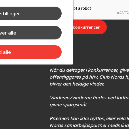
stillinger
er alle
Konkurrencelink (indsættes automat
d alle
Når du deltager i konkurrencer, give
offentliggøres på hhv. Club Nords 
bliver den heldige vinder.
Vinderen/vinderne findes ved lodtræk
givne spørgsmål.
Præmien kan ikke byttes, eller veksl
Nords samarbejdspartner medmindre 