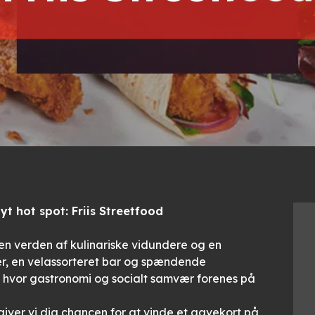
t hot spot: Friis Streetfood
en verden af kulinariske vidundere og en
r, en velassorteret bar og spændende
t, hvor gastronomi og socialt samvær forenes på
iver vi dig chancen for at vinde et gavekort på