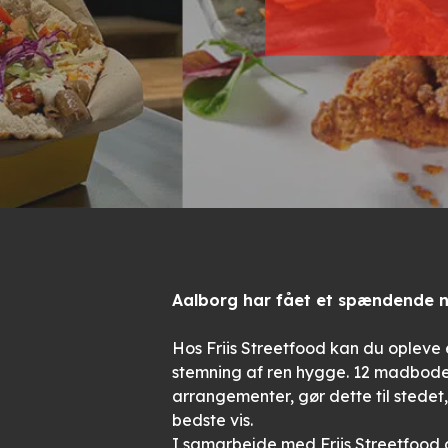
Aalborg har fået et spændende ny
Hos Friis Streetfood kan du opleve 
stemning af ren hygge. 12 madbode
arrangementer, gør dette til stede
bedste vis.
I samarbejde med Friis Streetfood g