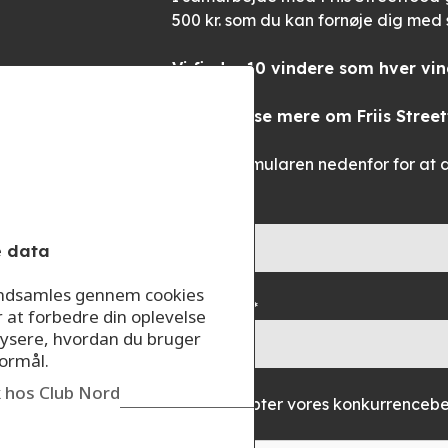
500 kr. som du kan fornøje dig med
Vi finder 10 vindere som hver vi
Du kan læse mere om Friis Stree
Udfyld formularen nedenfor for at 
Dit navn*
e data
 indsamles gennem cookies
Din e-mail*
r at forbedre din oplevelse
ysere, hvordan du bruger
formål.
ik hos Club Nord
Accepter vores konkurrencebet