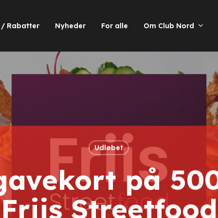
 / Rabatter
Nyheder
For alle
Om Club Nord
Udløbet
avekort på 500 
Friis Streetfood