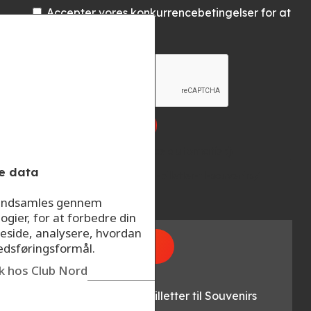
Accepter vores konkurrencebetingelser for at
deltage
Konkurrencelink (indsættes automatisk)
e data
r indsamles gennem
ogier, for at forbedre din
eside, analysere, hvordan
kedsføringsformål.
Læs om oplevelsen
ik hos Club Nord
Gevinst:
Vi finder en vinder á 2 billetter til Souvenirs