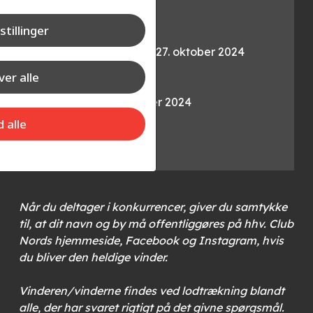
koncert
stillinger
Konkurrenceperiode:
Til og med søndag den 27. oktober 2024
er alle
Vi finder en vinder:
Mandag den 28. oktober 2024
d alle
Præmiens værdi:
350 kr.
Når du deltager i konkurrencer, giver du samtykke
til, at dit navn og by må offentliggøres på hhv. Club
Nords hjemmeside, Facebook og Instagram, hvis
du bliver den heldige vinder.
Vinderen/vinderne findes ved lodtrækning blandt
alle, der har svaret rigtigt på det givne spørgsmål.