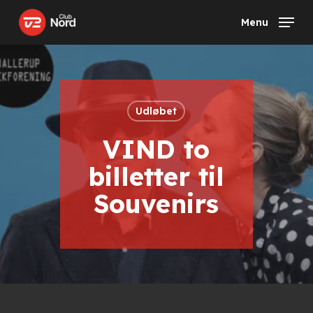
Skip
Menu
to
main
content
Udløbet
VIND to
billetter til
Souvenirs