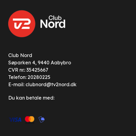
Club Nord
Søparken 4, 9440 Aabybro
CVR nr.: 35425667
Telefon:
20280225
E-mail:
clubnord@tv2nord.dk
Du kan betale med: