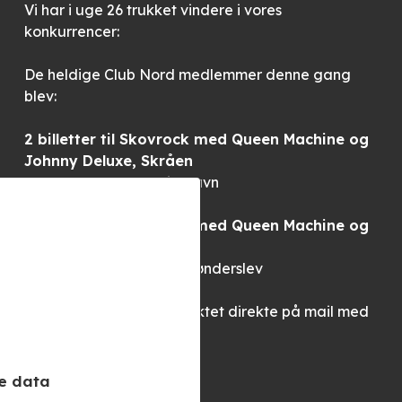
Vi har i uge 26 trukket vindere i vores
konkurrencer:
De heldige Club Nord medlemmer denne gang
blev:
2 billetter til Skovrock med Queen Machine og
Johnny Deluxe, Skråen
Dorte Koop – Frederikshavn
2 billetter til Skovrock med Queen Machine og
Johnny Deluxe, Skråen
Hanne Nedergaard – Brønderslev
Vinderne er blevet kontaktet direkte på mail med
billetterne vedhæftet.
STORT TILLYKKE!
e data