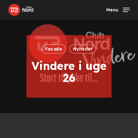
Skip
Menu
to
main
content
For alle
Nyheder
Vindere i uge
26