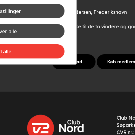
stillinger
Torben Andersen, Frederikshavn
Stort tillykke til de to vindere og g
er alle
d alle
Log ind
Køb medle
Club N
Søparke
CVR nr.