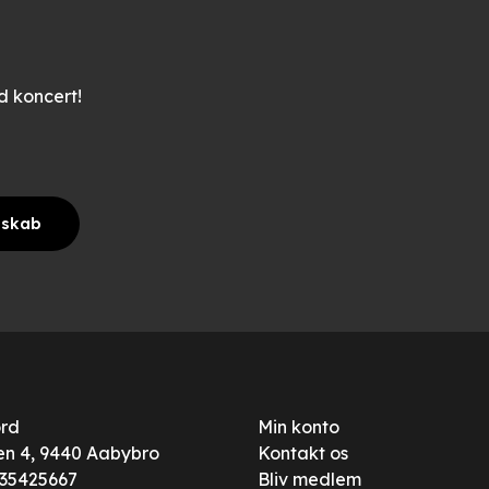
od koncert!
mskab
ord
Min konto
n 4, 9440 Aabybro
Kontakt os
: 35425667
Bliv medlem