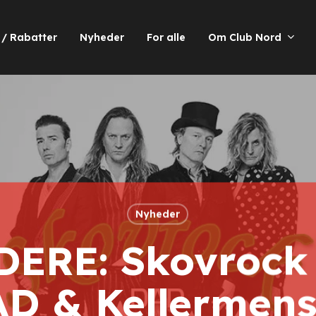
 / Rabatter
Nyheder
For alle
Om Club Nord
Nyheder
DERE: Skovrock
D & Kellermen