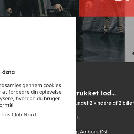
e data
 indsamles gennem cookies
r at forbedre din oplevelse
Vi har trukket lod…
ysere, hvordan du bruger
Så har vi fundet 2 vindere af 2 bil
formål.
ik hos Club Nord
Vinderne er:
Helle Bjørg, Aalborg Øst