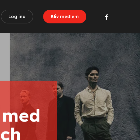
facebook
Log ind
Bliv medlem
 med
sch